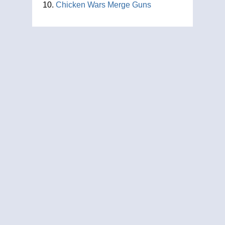
Chicken Wars Merge Guns