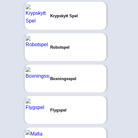
Krypskytt Spel
Robotspel
Boxningsspel
Flygspel