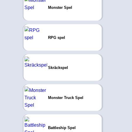
Monster Spel
RPG spel
Skräckspel
Monster Truck Spel
Battleship Spel