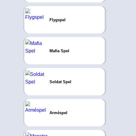
Flygspel
Mafia Spel
Soldat Spel
Arméspel