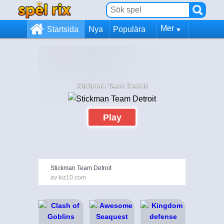
Mer
Startsida
Nya
Populära
Stickman Team Detroit
Play
Stickman Team Detroit
av kiz10.com