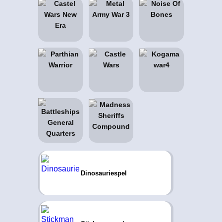
Dinosauriespel