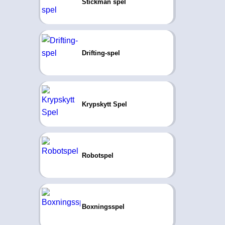
Stickman spel
Drifting-spel
Krypskytt Spel
Robotspel
Boxningsspel