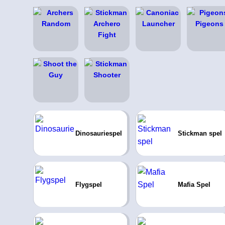
Dinosauriespel
Stickman spel
Flygspel
Mafia Spel