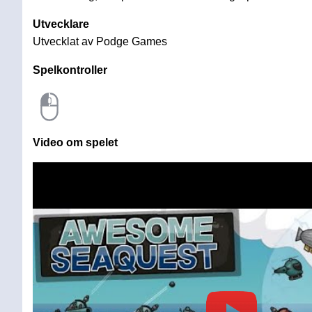
Utvecklare
Utvecklat av Podge Games
Spelkontroller
Video om spelet