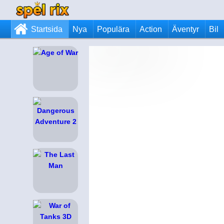
Startsida
Nya
Populära
Action
Äventyr
Bil