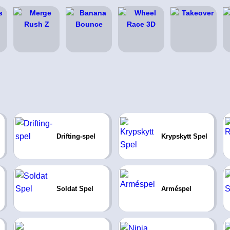
Drifting-spel
Krypskytt Spel
Soldat Spel
Arméspel