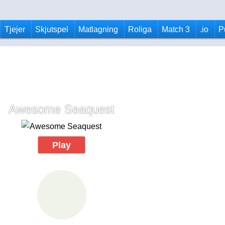
Tjejer
Skjutspel
Matlagning
Roliga
Match 3
.io
P
Awesome Seaquest
Play