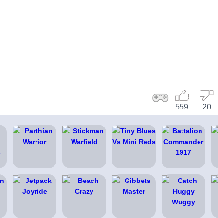
559
20