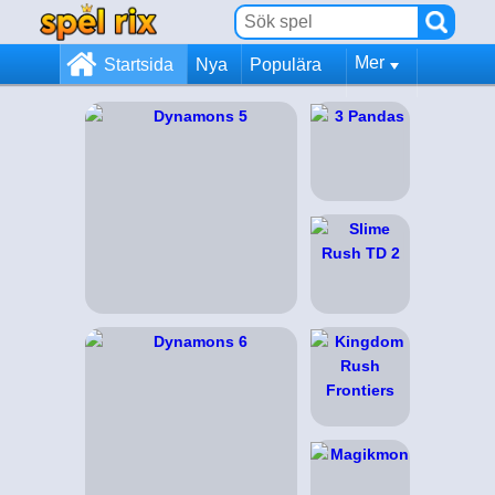
Mer
Startsida
Nya
Populära