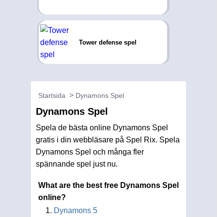
Tower defense spel
Startsida
Dynamons Spel
Dynamons Spel
Spela de bästa online Dynamons Spel
gratis i din webbläsare på Spel Rix. Spela
Dynamons Spel och många fler
spännande spel just nu.
What are the best free Dynamons Spel
online?
Dynamons 5