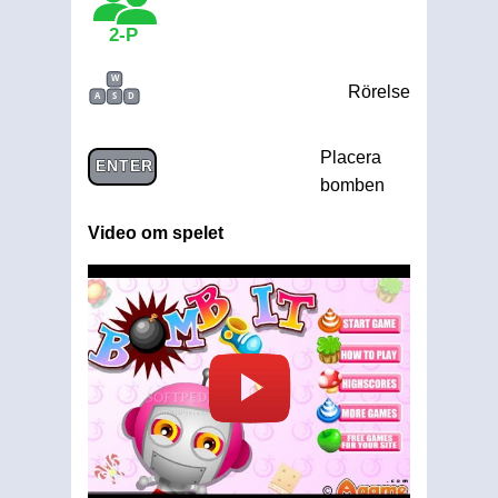
2-P
W
Rörelse
A
S
D
Placera
ENTER
bomben
Video om spelet