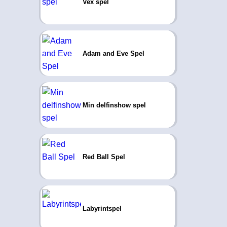
Vex spel
Adam and Eve Spel
Min delfinshow spel
Red Ball Spel
Labyrintspel