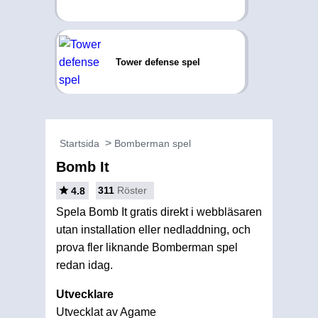
Tower defense spel
Startsida
Bomberman spel
Bomb It
311
Röster
4.8
Spela Bomb It gratis direkt i webbläsaren
utan installation eller nedladdning, och
prova fler liknande Bomberman spel
redan idag.
Utvecklare
Utvecklat av Agame