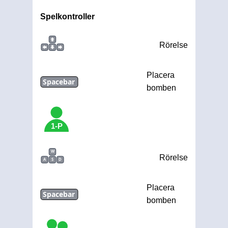
Spelkontroller
Rörelse
Placera
Spacebar
bomben
1-P
W
Rörelse
A
S
D
Placera
Spacebar
bomben