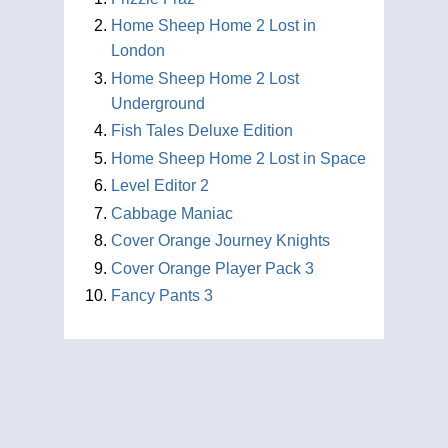
Home Sheep Home 2 Lost in
London
Home Sheep Home 2 Lost
Underground
Fish Tales Deluxe Edition
Home Sheep Home 2 Lost in Space
Level Editor 2
Cabbage Maniac
Cover Orange Journey Knights
Cover Orange Player Pack 3
Fancy Pants 3