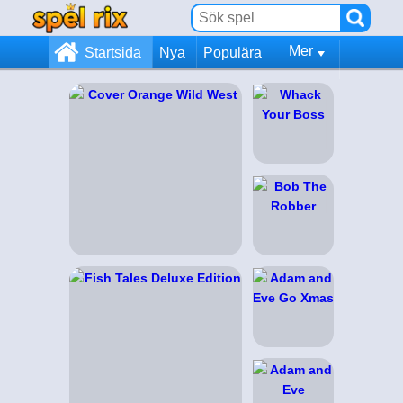
Mer
Startsida
Nya
Populära