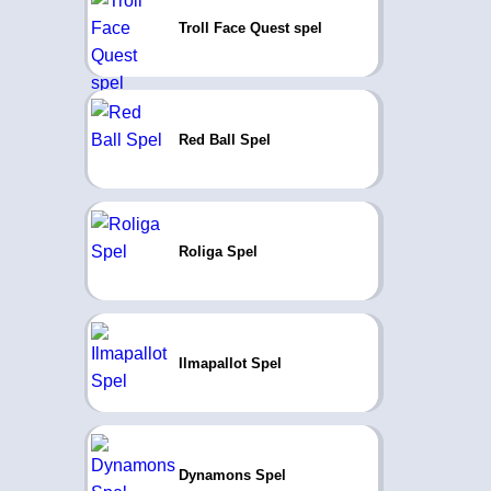
Troll Face Quest spel
Red Ball Spel
Roliga Spel
Ilmapallot Spel
Dynamons Spel