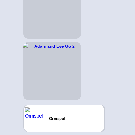
Ormspel