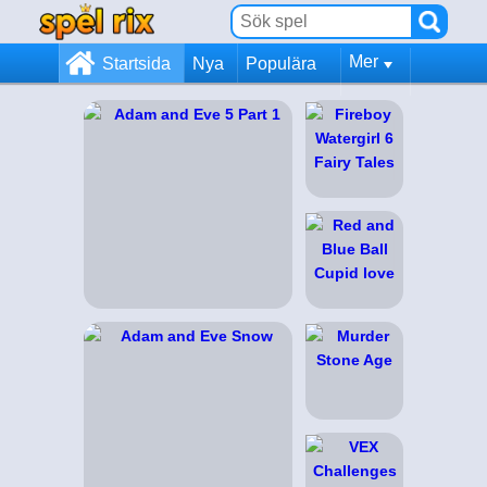
Mer
Startsida
Nya
Populära