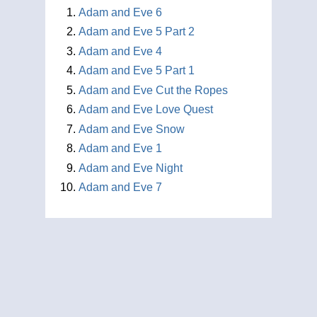
Adam and Eve 6
Adam and Eve 5 Part 2
Adam and Eve 4
Adam and Eve 5 Part 1
Adam and Eve Cut the Ropes
Adam and Eve Love Quest
Adam and Eve Snow
Adam and Eve 1
Adam and Eve Night
Adam and Eve 7