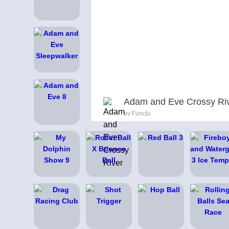
Adam and Eve Crossy Ri
av Functu