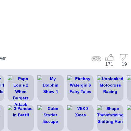
ver
171
19