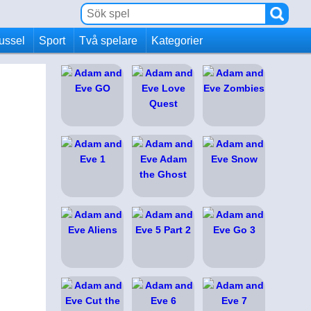
ussel
Sport
Två spelare
Kategorier