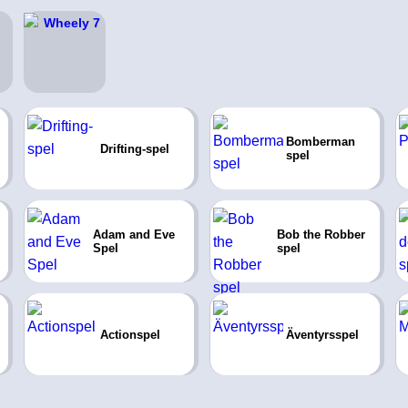
Bomberman
Drifting-spel
spel
Adam and Eve
Bob the Robber
Spel
spel
Actionspel
Äventyrsspel