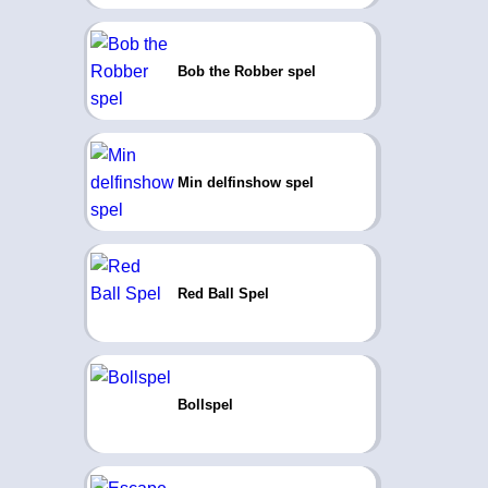
Bob the Robber spel
Min delfinshow spel
Red Ball Spel
Bollspel