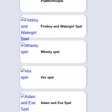
Plattformsspel
Fireboy and Watergirl Spel
Wheely spel
Vex spel
Adam and Eve Spel