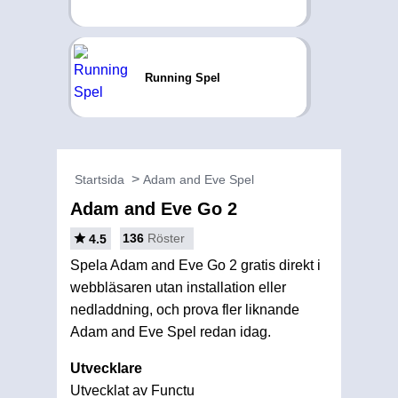
Running Spel
Startsida
Adam and Eve Spel
Adam and Eve Go 2
136
Röster
4.5
Spela Adam and Eve Go 2 gratis direkt i
webbläsaren utan installation eller
nedladdning, och prova fler liknande
Adam and Eve Spel redan idag.
Utvecklare
Utvecklat av Functu