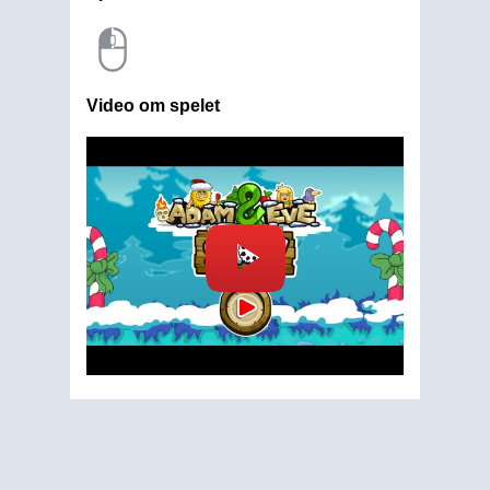
Video om spelet