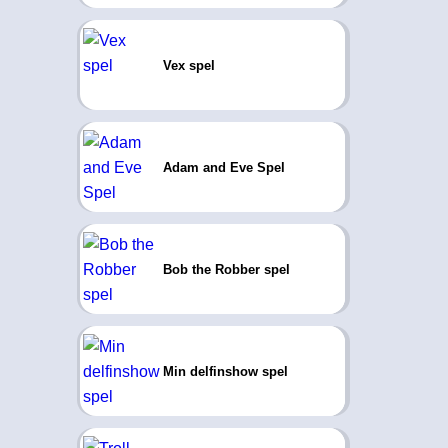
Vex spel
Adam and Eve Spel
Bob the Robber spel
Min delfinshow spel