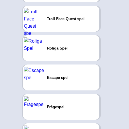
Troll Face Quest spel
Roliga Spel
Escape spel
Frågespel