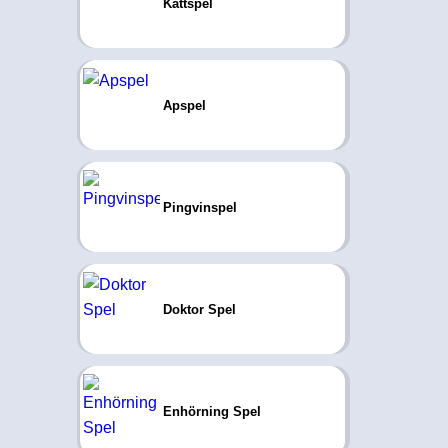
Kattspel
Apspel
Pingvinspel
Doktor Spel
Enhörning Spel