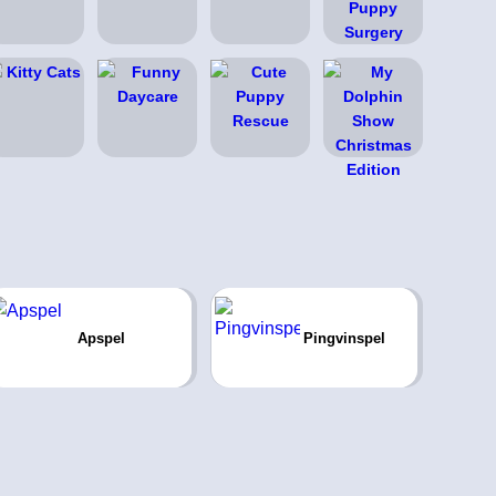
Apspel
Pingvinspel