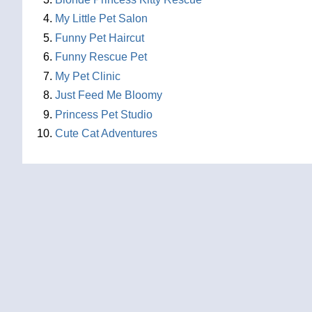
My Little Pet Salon
Funny Pet Haircut
Funny Rescue Pet
My Pet Clinic
Just Feed Me Bloomy
Princess Pet Studio
Cute Cat Adventures