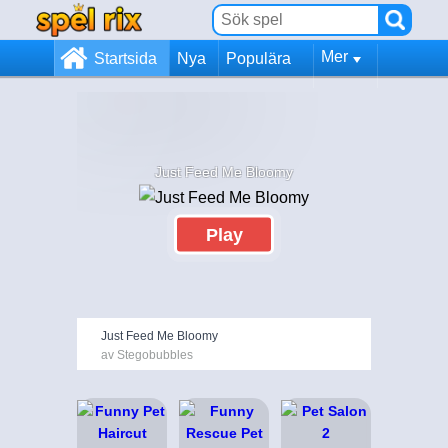
Mer
Startsida
Nya
Populära
Just Feed Me Bloomy
Play
Just Feed Me Bloomy
av Stegobubbles