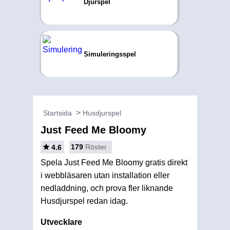
Djurspel
Simuleringsspel
Startsida
Husdjurspel
Just Feed Me Bloomy
179
Röster
4.6
Spela Just Feed Me Bloomy gratis direkt
i webbläsaren utan installation eller
nedladdning, och prova fler liknande
Husdjurspel redan idag.
Utvecklare