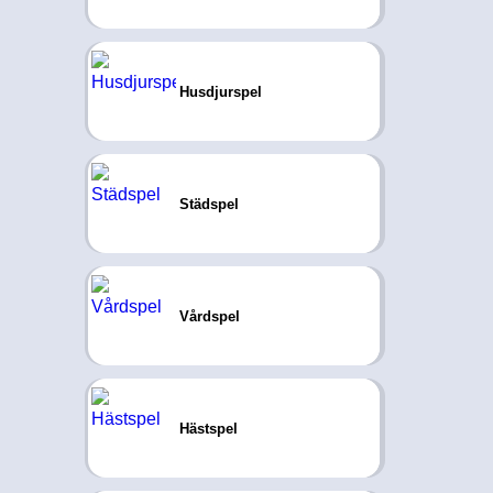
Husdjurspel
Städspel
Vårdspel
Hästspel