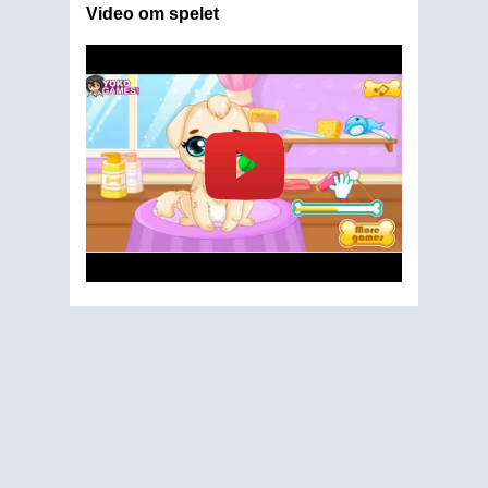
Video om spelet