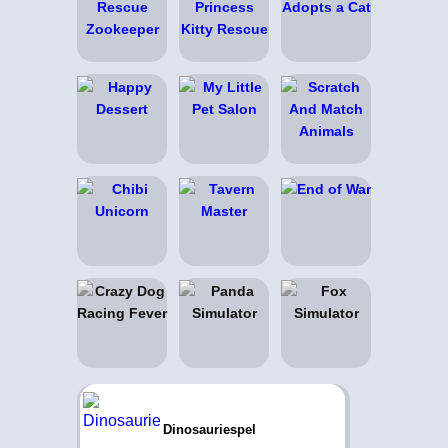
Dinosauriespel