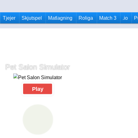
Tjejer
Skjutspel
Matlagning
Roliga
Match 3
.io
P
Pet Salon Simulator
Play