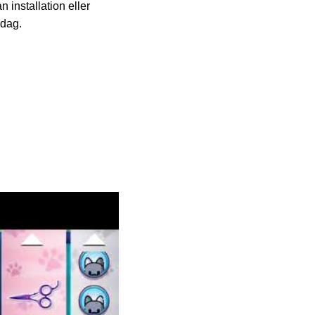
 installation eller
idag.