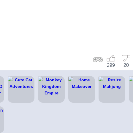
299
20