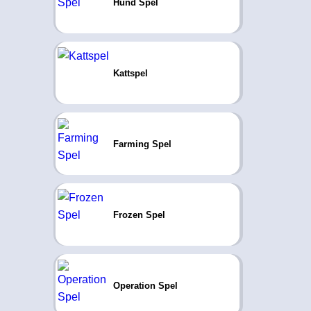
Hund Spel
Kattspel
Farming Spel
Frozen Spel
Operation Spel