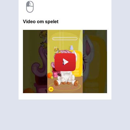
Video om spelet