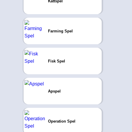
Kattspel
Farming Spel
Fisk Spel
Apspel
Operation Spel