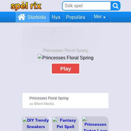
Mer
Startsida
Nya
Populära
Princesses Floral Spring
Play
Princesses Floral Spring
av Bitent Media