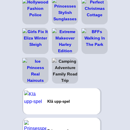
Klä upp-spel