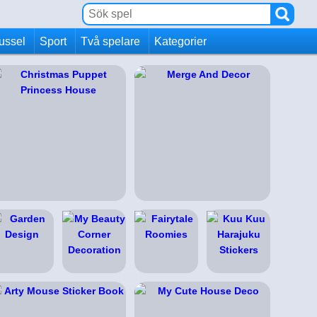
ussel
Sport
Två spelare
Kategorier