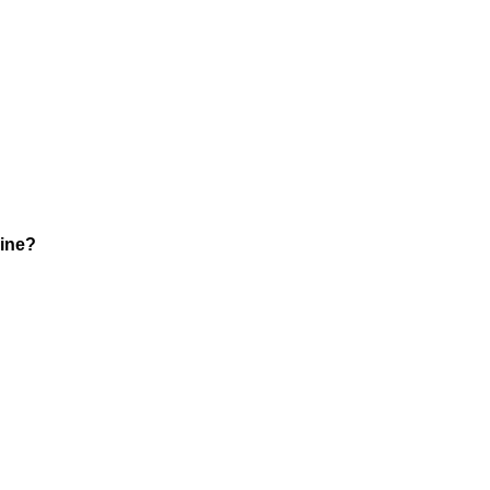
line?