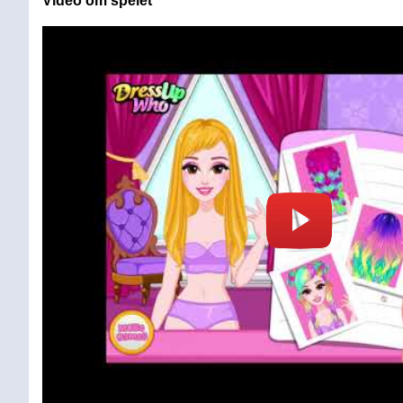
Video om spelet