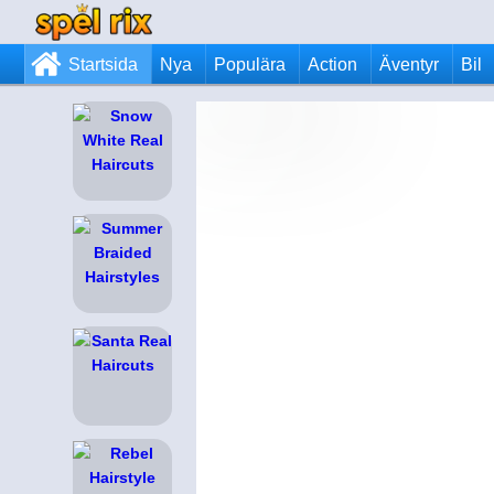
Startsida
Nya
Populära
Action
Äventyr
Bil