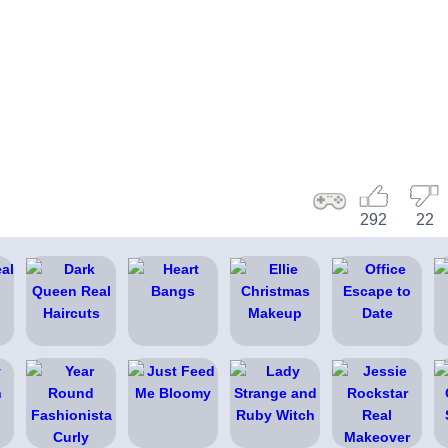
292
22