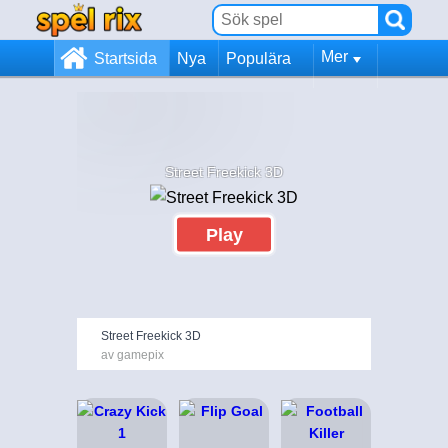
Mer
Startsida
Nya
Populära
Street Freekick 3D
Play
Street Freekick 3D
av gamepix