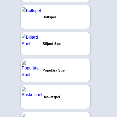
Bollspel
Biljard Spel
Populära Spel
Basketspel