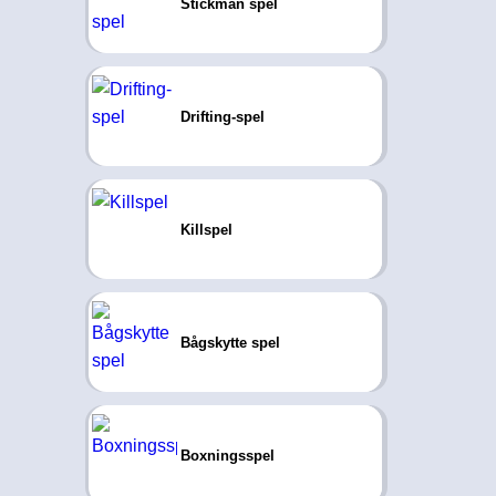
Stickman spel
Drifting-spel
Killspel
Bågskytte spel
Boxningsspel