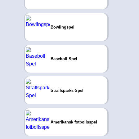
Bowlingspel
Baseboll Spel
Straffsparks Spel
Amerikansk fotbollsspel