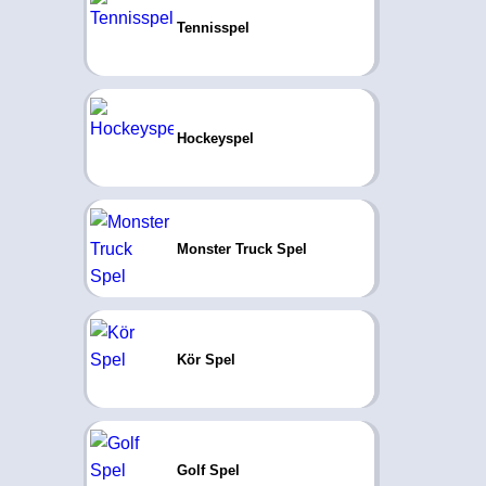
Tennisspel
Hockeyspel
Monster Truck Spel
Kör Spel
Golf Spel