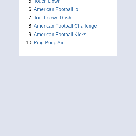
Touch Down
American Football io
Touchdown Rush
American Football Challenge
American Football Kicks
Ping Pong Air