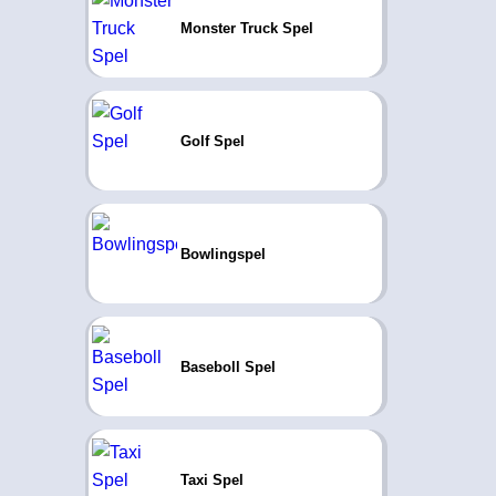
Monster Truck Spel
Golf Spel
Bowlingspel
Baseboll Spel
Taxi Spel