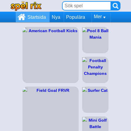
Mer
Startsida
Nya
Populära