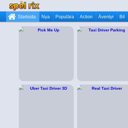
Startsida
Nya
Populära
Action
Äventyr
Bil