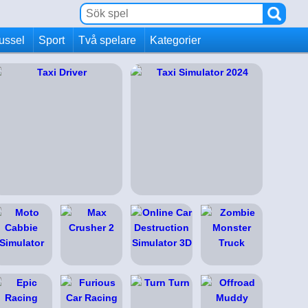
ussel
Sport
Två spelare
Kategorier