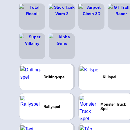
Drifting-spel
Killspel
Monster Truck
Rallyspel
Spel