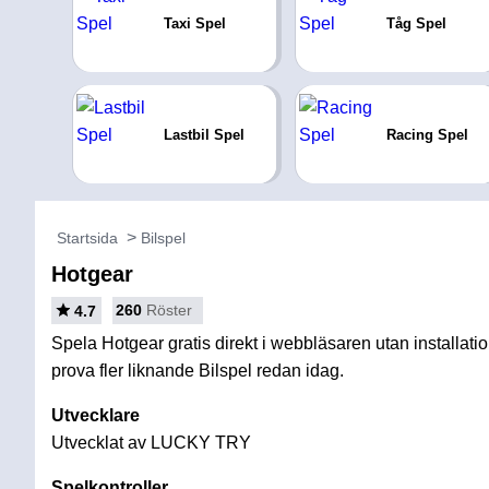
Taxi Spel
Tåg Spel
Lastbil Spel
Racing Spel
Startsida
Bilspel
Hotgear
260
Röster
4.7
Spela Hotgear gratis direkt i webbläsaren utan installati
prova fler liknande Bilspel redan idag.
Utvecklare
Utvecklat av LUCKY TRY
Spelkontroller