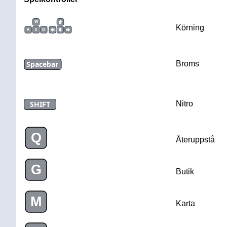
W
Körning
A
S
D
Spacebar
Broms
SHIFT
Nitro
Q
Återuppstå
G
Butik
M
Karta