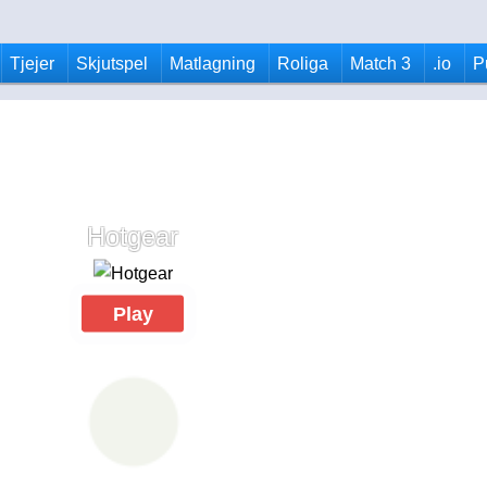
Tjejer
Skjutspel
Matlagning
Roliga
Match 3
.io
P
Hotgear
Play