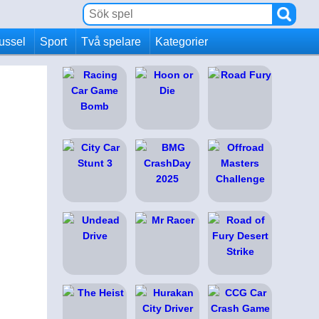
ussel
Sport
Två spelare
Kategorier