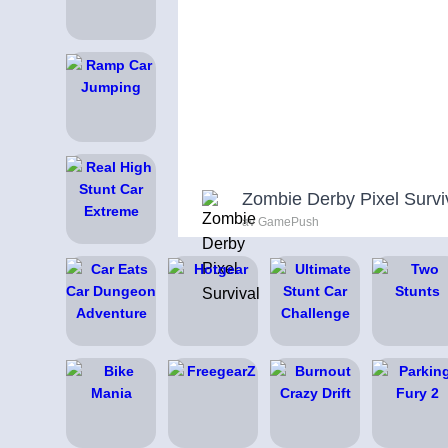
Zombie Derby Pixel Survi
av GamePush