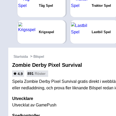
Tåg Spel
Traktor Spel
Krigsspel
Lastbil Spel
Startsida
Bilspel
Zombie Derby Pixel Survival
891
Röster
4.9
Spela Zombie Derby Pixel Survival gratis direkt i webbläs
eller nedladdning, och prova fler liknande Bilspel redan 
Utvecklare
Utvecklat av GamePush
Spelkontroller