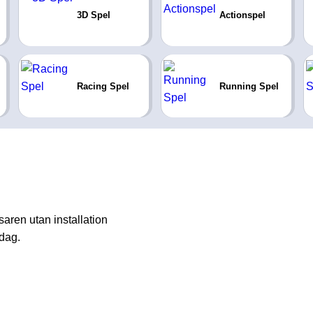
3D Spel
Actionspel
Racing Spel
Running Spel
aren utan installation
idag.