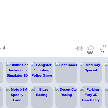
val
868
23