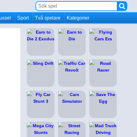
ussel
Sport
Två spelare
Kategorier