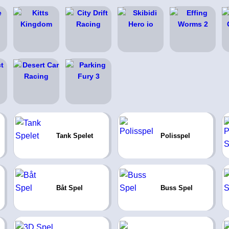
Tank Spelet
Polisspel
Båt Spel
Buss Spel