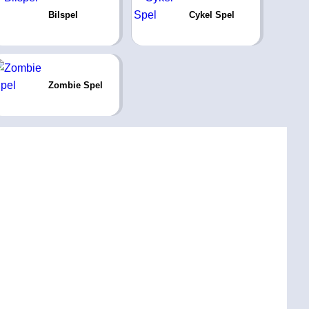
Bilspel
Cykel Spel
Zombie Spel