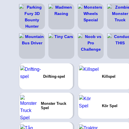
Drifting-spel
Killspel
Monster Truck
Kör Spel
Spel