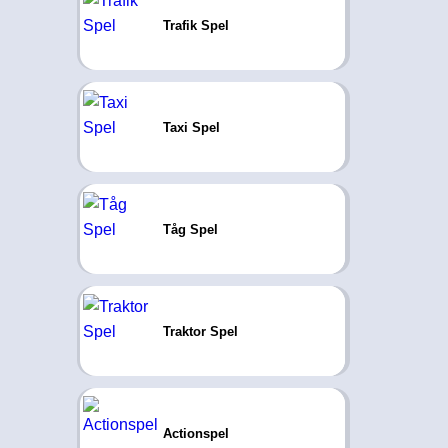
Trafik Spel
Taxi Spel
Tåg Spel
Traktor Spel
Actionspel