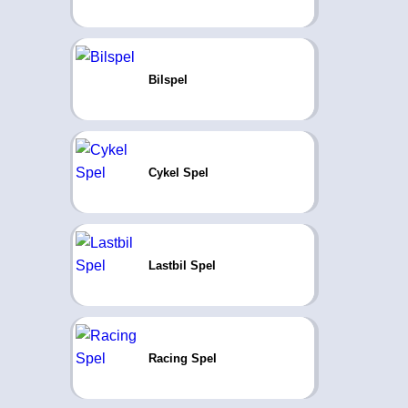
Bilspel
Cykel Spel
Lastbil Spel
Racing Spel