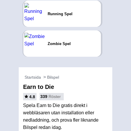
Running Spel
Zombie Spel
Startsida
Bilspel
Earn to Die
339
Röster
4.8
Spela Earn to Die gratis direkt i
webbläsaren utan installation eller
nedladdning, och prova fler liknande
Bilspel redan idag.