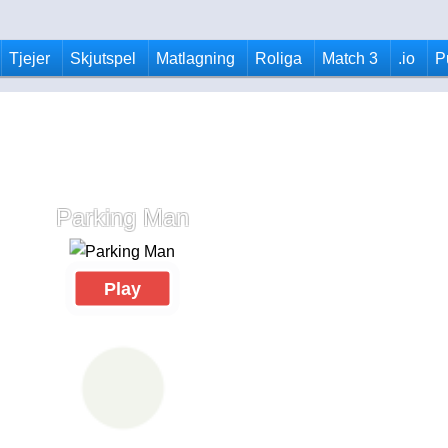
Tjejer
Skjutspel
Matlagning
Roliga
Match 3
.io
P
Parking Man
Play