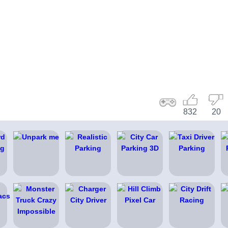
832
20