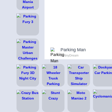
Parking Man
av tinyDream