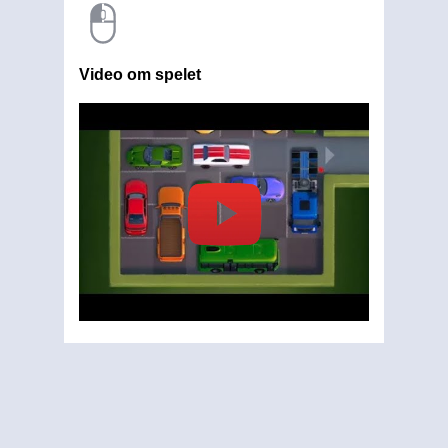
Video om spelet