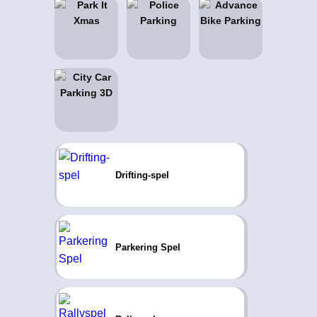
Drifting-spel
Parkering Spel