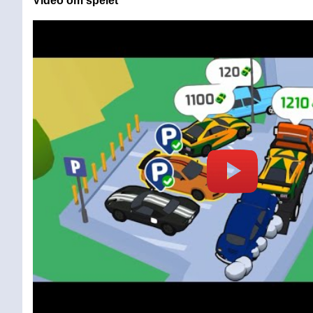
Video om spelet