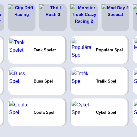
Tank Spelet
Populära Spel
Buss Spel
Trafik Spel
Coola Spel
Cykel Spel