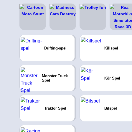
Drifting-spel
Killspel
Monster Truck
Kör Spel
Spel
Traktor Spel
Bilspel