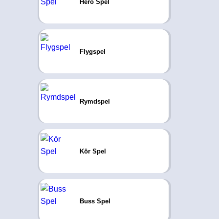
Hero Spel
Flygspel
Rymdspel
Kör Spel
Buss Spel