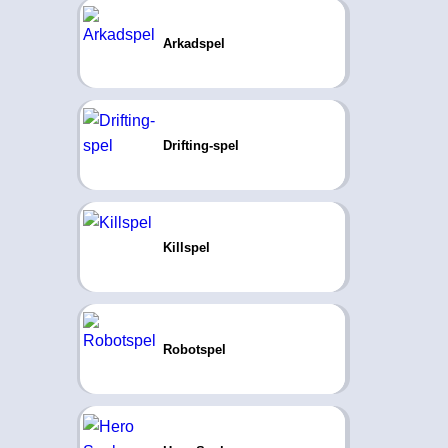
Arkadspel
Drifting-spel
Killspel
Robotspel