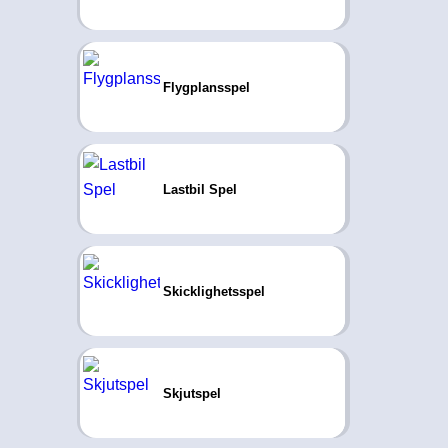
Flygplansspel
Lastbil Spel
Skicklighetsspel
Skjutspel