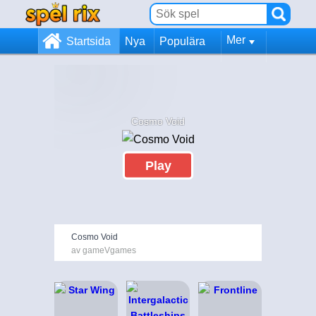
Mer
Startsida
Nya
Populära
Cosmo Void
Play
Cosmo Void
av gameVgames