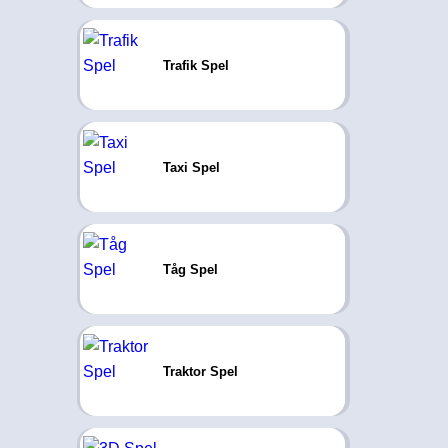
Trafik Spel
Taxi Spel
Tåg Spel
Traktor Spel