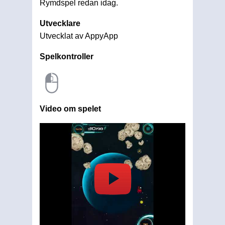
Rymdspel redan idag.
Utvecklare
Utvecklat av AppyApp
Spelkontroller
Video om spelet