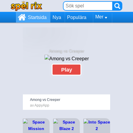
Mer
Startsida
Nya
Populära
Among vs Creeper
Play
Among vs Creeper
av AppyApp