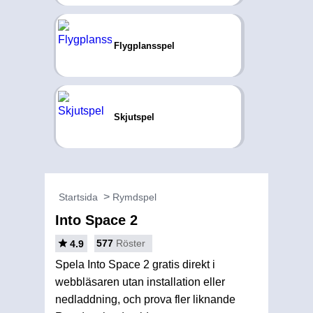
Flygplansspel
Skjutspel
Startsida
Rymdspel
Into Space 2
577
Röster
4.9
Spela Into Space 2 gratis direkt i
webbläsaren utan installation eller
nedladdning, och prova fler liknande