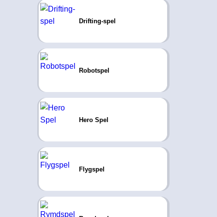
Drifting-spel
Robotspel
Hero Spel
Flygspel