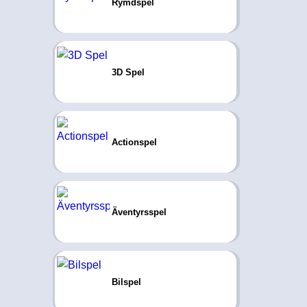
Rymdspel
3D Spel
Actionspel
Äventyrsspel
Bilspel