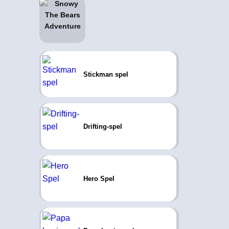
Stickman spel
Drifting-spel
Hero Spel