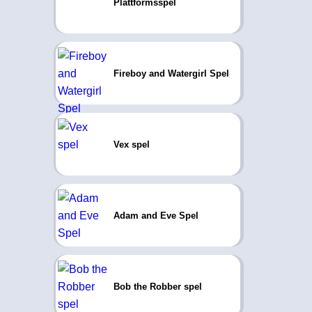
Plattformsspel
Fireboy and Watergirl Spel
Vex spel
Adam and Eve Spel
Bob the Robber spel