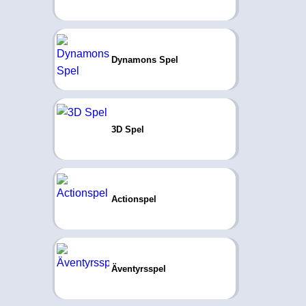
Dynamons Spel
3D Spel
Actionspel
Äventyrsspel