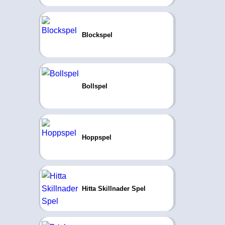
Blockspel
Bollspel
Hoppspel
Hitta Skillnader Spel