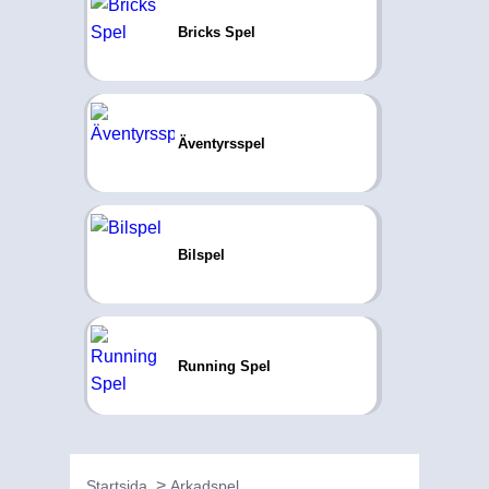
Bricks Spel
Äventyrsspel
Bilspel
Running Spel
Startsida
Arkadspel