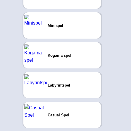
Minispel
Kogama spel
Labyrintspel
Casual Spel