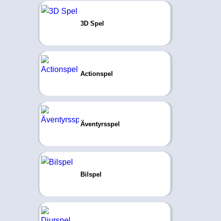
3D Spel
Actionspel
Äventyrsspel
Bilspel