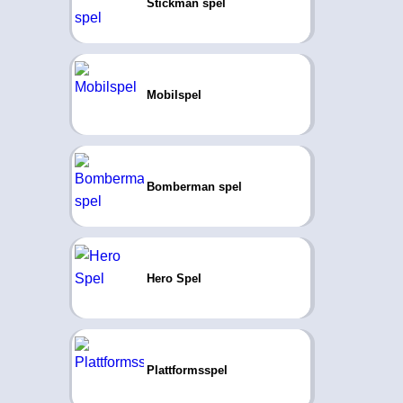
Stickman spel
Mobilspel
Bomberman spel
Hero Spel
Plattformsspel