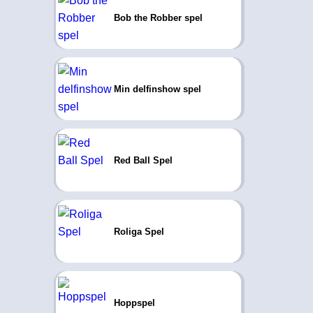
Bob the Robber spel
Min delfinshow spel
Red Ball Spel
Roliga Spel
Hoppspel