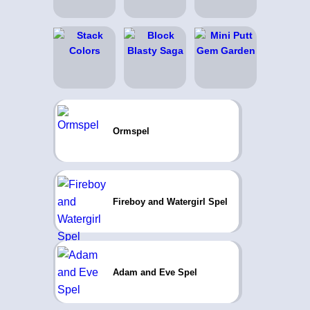
Ormspel
Fireboy and Watergirl Spel
Adam and Eve Spel