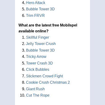
Hero Attack
Bubble Tower 3D
Trim FRVR
What are the latest free Mobilspel
available online?
Skillful Finger
Jelly Tower Crush
Bubble Tower 3D
Tricky Arrow
Tower Crash 3D
Click Bubbles
Stickmen Crowd Fight
Cookie Crush Christmas 2
Giant Rush
Cut The Rope