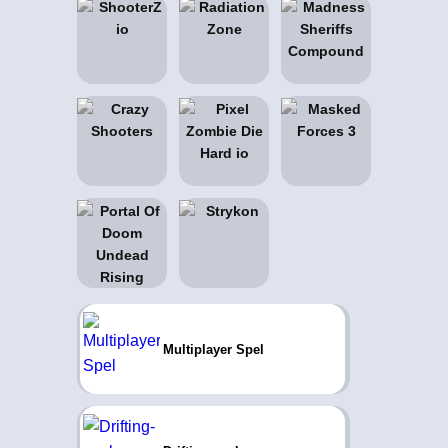
Multiplayer Spel