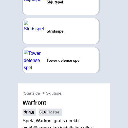
Skjutspel
Stridsspel
Tower defense spel
Startsida
Skjutspel
Warfront
616
Röster
4.8
Spela Warfront gratis direkt i
webbläsaren utan installation eller