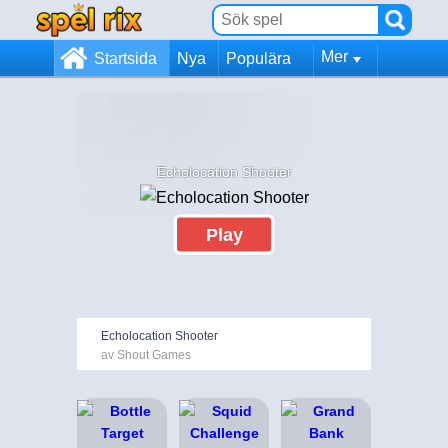
Mer
Startsida
Nya
Populära
Echolocation Shooter
Play
Echolocation Shooter
av Shout Games