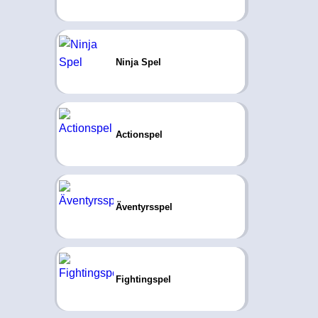
Ninja Spel
Actionspel
Äventyrsspel
Fightingspel