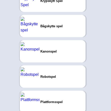
Krypskytt Spel
Bågskytte spel
Kanonspel
Robotspel
Plattformsspel