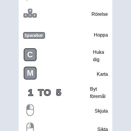
W
Rörelse
A
S
D
Spacebar
Hoppa
Huka
C
dig
M
Karta
Byt
1
TO
5
föremål
Skjuta
Sikta