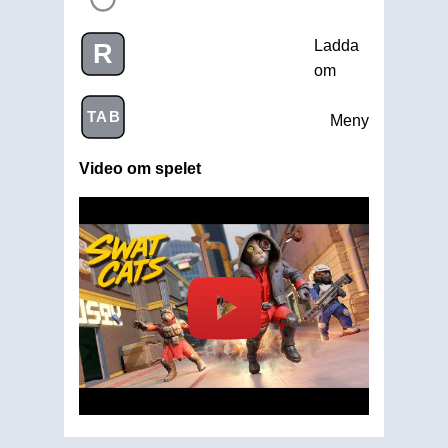
Ladda
R
om
TAB
Meny
Video om spelet