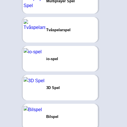
Multiplayer Spel
Tvåspelarspel
io-spel
3D Spel
Bilspel