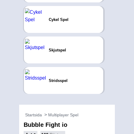
Cykel Spel
Skjutspel
Stridsspel
Startsida
Multiplayer Spel
Bubble Fight io