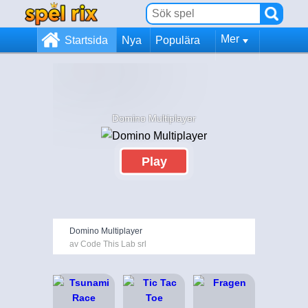
Mer
Startsida
Nya
Populära
Domino Multiplayer
Play
Domino Multiplayer
av Code This Lab srl