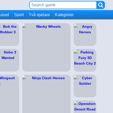
ussel
Sport
Två spelare
Kategorier