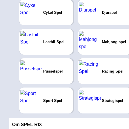
Cykel Spel
Djurspel
Lastbil Spel
Mahjong spel
Pusselspel
Racing Spel
Sport Spel
Strategispel
Om SPEL RIX