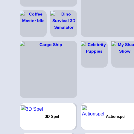
3D Spel
Actionspel