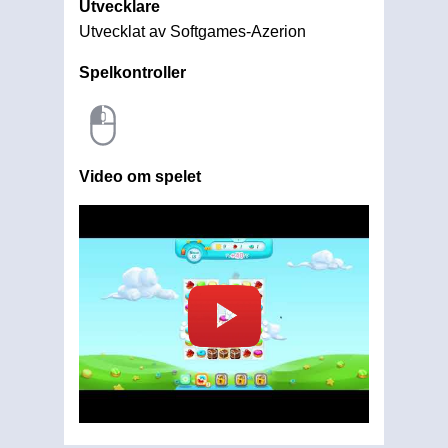
Utvecklare
Utvecklat av Softgames-Azerion
Spelkontroller
Video om spelet