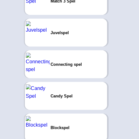
Match 3 Spel
Juvelspel
Connecting spel
Candy Spel
Blockspel