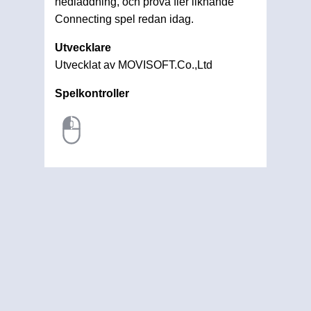
nedladdning, och prova fler liknande
Connecting spel redan idag.
Utvecklare
Utvecklat av MOVISOFT.Co.,Ltd
Spelkontroller