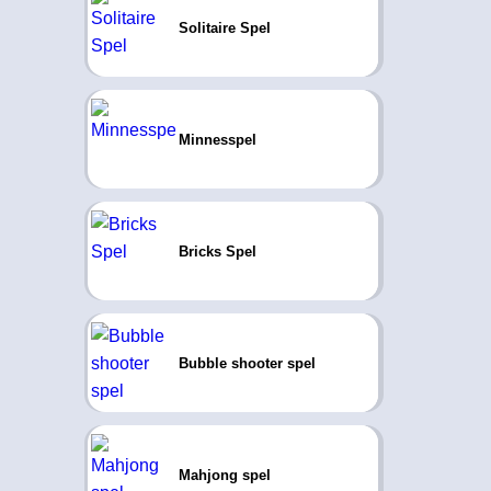
Solitaire Spel
Minnesspel
Bricks Spel
Bubble shooter spel
Mahjong spel