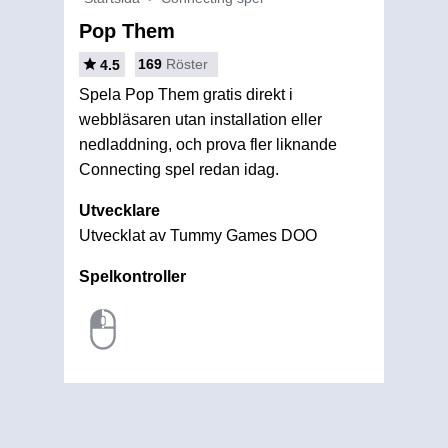
Pop Them
169
Röster
4.5
Spela Pop Them gratis direkt i
webbläsaren utan installation eller
nedladdning, och prova fler liknande
Connecting spel redan idag.
Utvecklare
Utvecklat av Tummy Games DOO
Spelkontroller