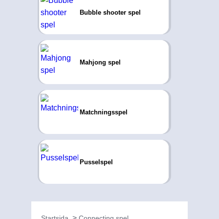
Bubble shooter spel
Mahjong spel
Matchningsspel
Pusselspel
Startsida
Connecting spel