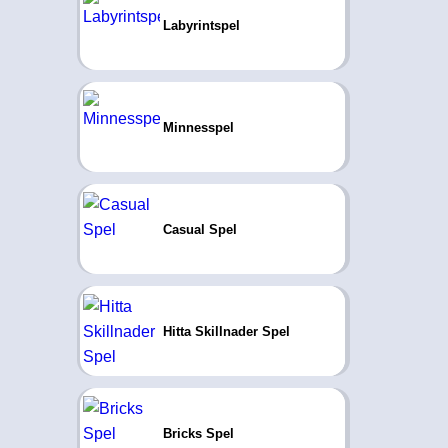
Labyrintspel
Minnesspel
Casual Spel
Hitta Skillnader Spel
Bricks Spel