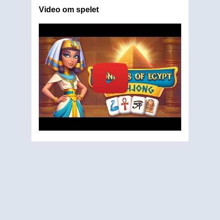
Video om spelet