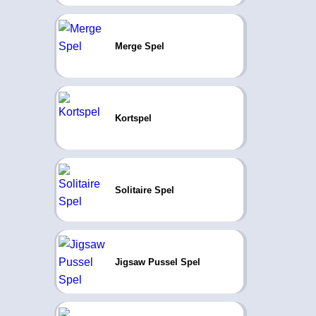
Merge Spel
Kortspel
Solitaire Spel
Jigsaw Pussel Spel