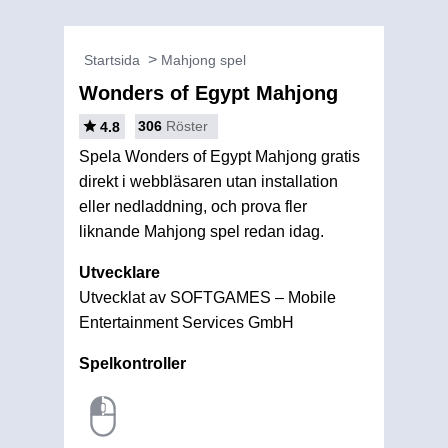
Startsida
Mahjong spel
Wonders of Egypt Mahjong
306
Röster
4.8
Spela Wonders of Egypt Mahjong gratis
direkt i webbläsaren utan installation
eller nedladdning, och prova fler
liknande Mahjong spel redan idag.
Utvecklare
Utvecklat av SOFTGAMES – Mobile
Entertainment Services GmbH
Spelkontroller